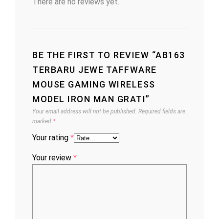
There are no reviews yet.
BE THE FIRST TO REVIEW “AB163
TERBARU JEWE TAFFWARE
MOUSE GAMING WIRELESS
MODEL IRON MAN GRATI”
Your email address will not be published.
Required fields are
marked
*
Your rating
*
Your review
*